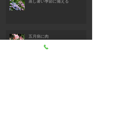
蒸し暑い季節に備える
五月病に肉
紫外線の功罪
どう摂るタンパク質