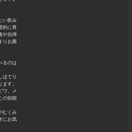
。
たい飲み
理的に胃
腹や自律
まりお薦
べるのは
しほてり
ります。
ビワ、メ
この効能
やむくみ
ぎにお気