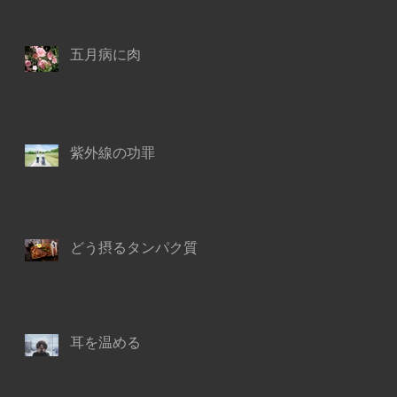
五月病に肉
紫外線の功罪
どう摂るタンパク質
耳を温める