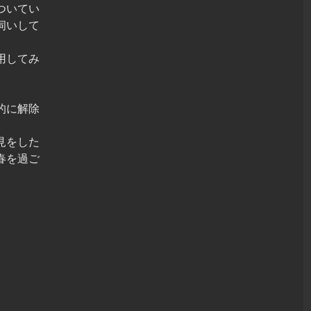
ついてい
伺いして
用してみ
的に解除
見をした
春を過ご