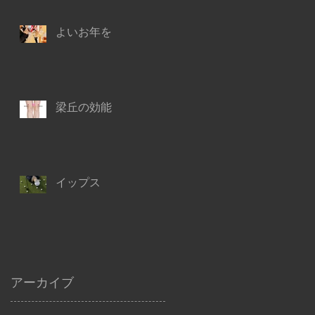
よいお年を
梁丘の効能
イップス
アーカイブ