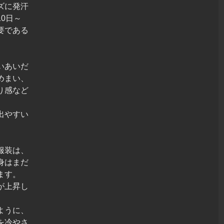
ズに発汗
0日～
要である
いあいだ
めまい、
り感など
。
出やすい
服装は、
身はまだ
ます。
が上昇し
ように、
を冷やさ