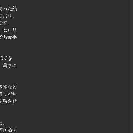
籠った熱
ており、
です。
、セロリ
でも食事
8℃を
、暑さに
。
体操など
偏りがち
循環させ
た。
方が増え