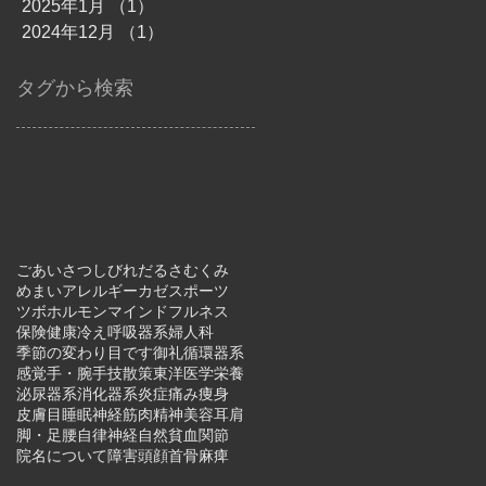
2025年1月
（1）
1件の記事
2024年12月
（1）
1件の記事
タグから検索
ごあいさつ
しびれ
だるさ
むくみ
めまい
アレルギー
カゼ
スポーツ
ツボ
ホルモン
マインドフルネス
保険
健康
冷え
呼吸器系
婦人科
季節の変わり目です
御礼
循環器系
感覚
手・腕
手技
散策
東洋医学
栄養
泌尿器系
消化器系
炎症
痛み
痩身
皮膚
目
睡眠
神経
筋肉
精神
美容
耳
肩
脚・足
腰
自律神経
自然
貧血
関節
院名について
障害
頭
顔
首
骨
麻痺