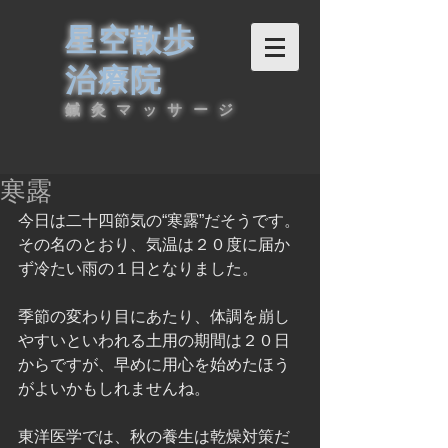
星空散歩
治療院
鍼灸マッサージ
寒露
今日は二十四節気の“寒露”だそうです。
その名のとおり、気温は２０度に届か
ず冷たい雨の１日となりました。
季節の変わり目にあたり、体調を崩し
やすいといわれる土用の期間は２０日
からですが、早めに用心を始めたほう
がよいかもしれませんね。
東洋医学では、秋の養生は乾燥対策だ