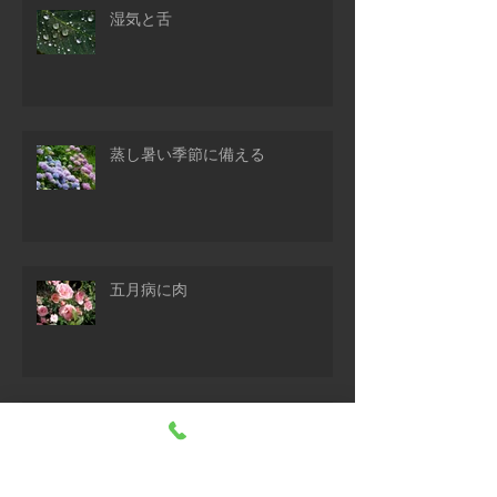
湿気と舌
蒸し暑い季節に備える
五月病に肉
紫外線の功罪