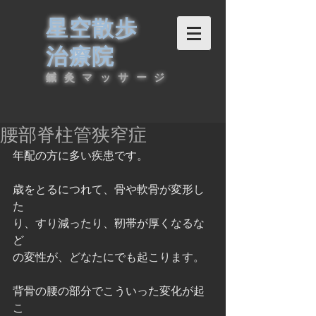
星空散歩
治療院
鍼灸マッサージ
腰部脊柱管狭窄症
年配の方に多い疾患です。
歳をとるにつれて、骨や軟骨が変形し
た
り、すり減ったり、靭帯が厚くなるな
ど
の変性が、どなたにでも起こります。
背骨の腰の部分でこういった変化が起
こ