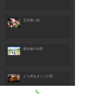
五月病に肉
紫外線の功罪
どう摂るタンパク質
耳を温める