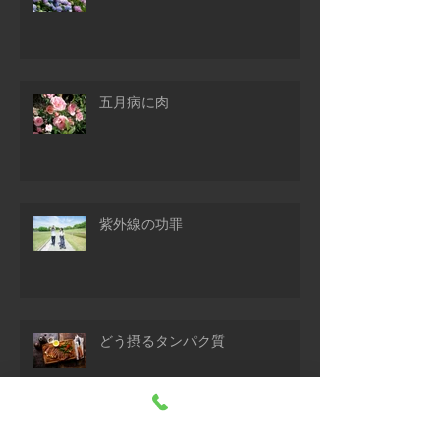
五月病に肉
紫外線の功罪
どう摂るタンパク質