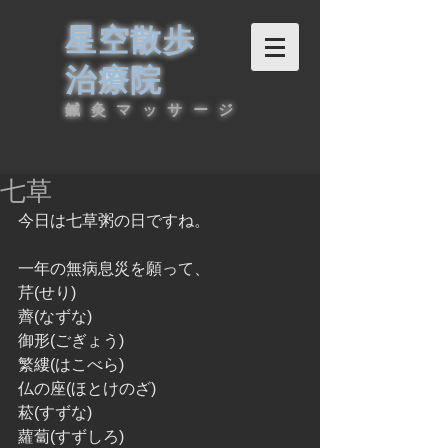
星空散歩
治療院
鍼灸マッサージ
七草
今日は七草粥の日ですね。
一年の無病息災を願って、
芹(せり)
薺(なずな)
御形(ごぎょう)
繁縷(はこべら)
仏の座(ほとけのざ)
菘(すずな)
蘿蔔(すずしろ)