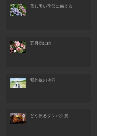
蒸し暑い季節に備える
五月病に肉
紫外線の功罪
どう摂るタンパク質