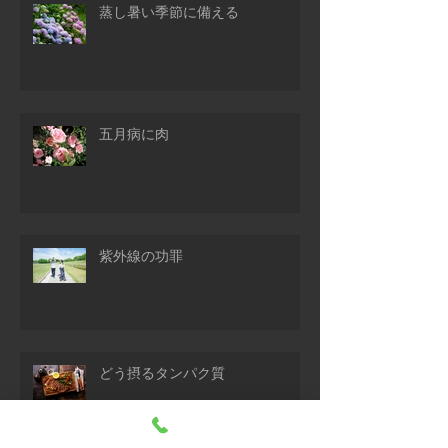
蒸し暑い季節に備える
五月病に肉
紫外線の功罪
どう摂るタンパク質