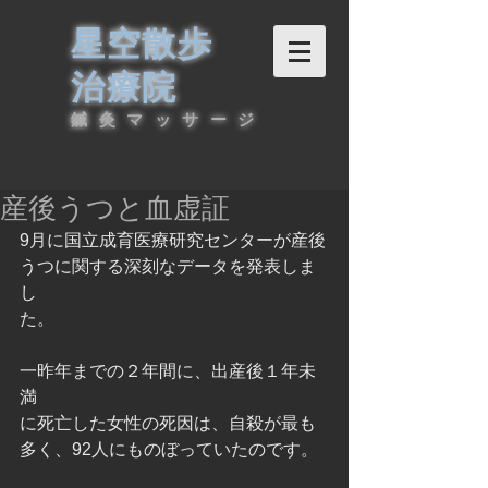
星空散歩
治療院
鍼灸マッサージ
産後うつと血虚証
9月に国立成育医療研究センターが産後
うつに関する深刻なデータを発表しま
し
た。
一昨年までの２年間に、出産後１年未
満
に死亡した女性の死因は、自殺が最も
多く、92人にものぼっていたのです。