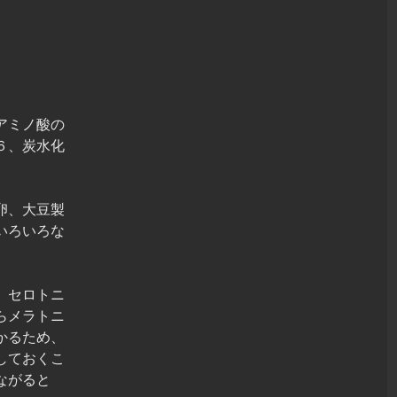
アミノ酸の
６、炭水化
卵、大豆製
いろいろな
、セロトニ
らメラトニ
かるため、
しておくこ
ながると