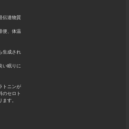
経伝達物質
排便、体温
。
ら生成され
良い眠りに
ラトニンが
料のセロト
ります。
、