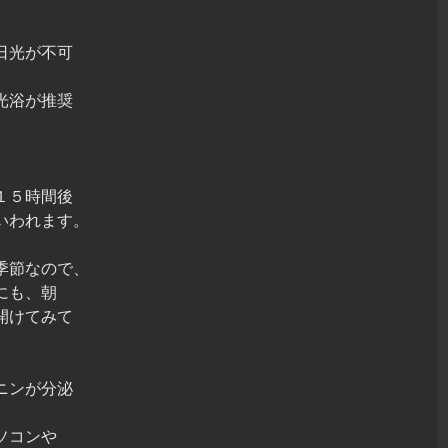
日光が不可
光浴が推奨
１５時間後
いわれます。
季節なので、
にも、朝
開けてみて
ニンが分泌
ソコンや