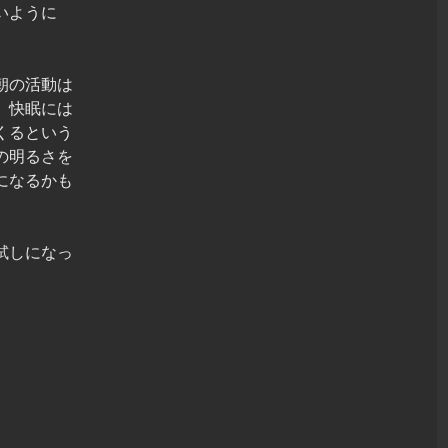
いように
朝の活動は
、快眠には
くるという
の明るさを
になるかも
試しになっ