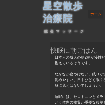
星空散歩
ホーム
治療院
鍼灸マッサージ
快眠に朝ごはん
日本人の成人の約2割が慢性
抱えているそうです。
なかなか寝つけない、眠りが
覚めやすい、日中ひどく眠く
身に覚えはないでしょうか。
睡眠には、セロトニンとメラ
いう体内の物質が重要な役割