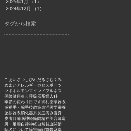
2025年1月
（1）
1件の記事
2024年12月
（1）
1件の記事
タグから検索
ごあいさつ
しびれ
だるさ
むくみ
めまい
アレルギー
カゼ
スポーツ
ツボ
ホルモン
マインドフルネス
保険
健康
冷え
呼吸器系
婦人科
季節の変わり目です
御礼
循環器系
感覚
手・腕
手技
散策
東洋医学
栄養
泌尿器系
消化器系
炎症
痛み
痩身
皮膚
目
睡眠
神経
筋肉
精神
美容
耳
肩
脚・足
腰
自律神経
自然
貧血
関節
院名について
障害
頭
顔
首
骨
麻痺