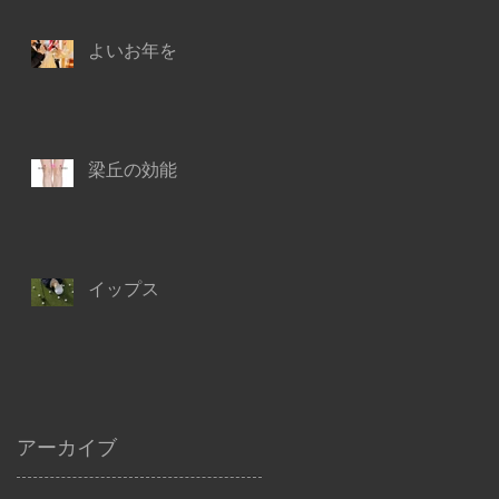
よいお年を
梁丘の効能
イップス
アーカイブ