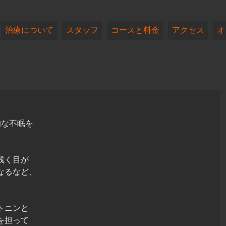
治療について
スタッフ
コースと料金
アクセス
オ
的な不眠を
浅く目が
なるなど、
トニンと
を担って