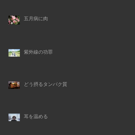
五月病に肉
紫外線の功罪
どう摂るタンパク質
耳を温める