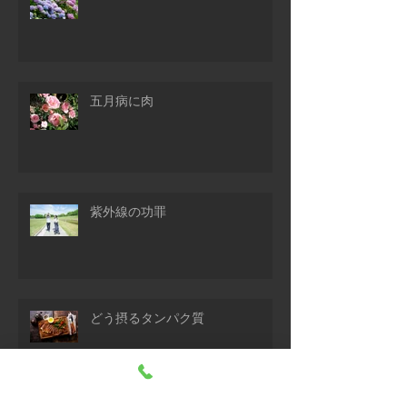
五月病に肉
紫外線の功罪
どう摂るタンパク質