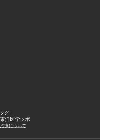
タグ：
東洋医学
ツボ
治療について