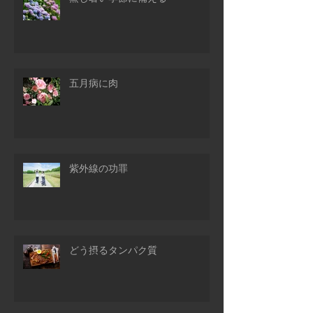
五月病に肉
紫外線の功罪
どう摂るタンパク質