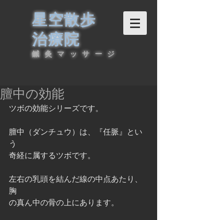
星空散歩
治療院
鍼灸マッサージ
膻中の効能
ツボの効能シリーズです。
膻中（ダンチュウ）は、『任脈』とい
う
奇経に属するツボです。
左右の乳頭を結んだ線の中点あたり、
胸
の真ん中の骨の上にあります。