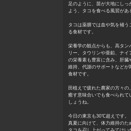
足のように、苗が大地にしっ
よう、タコを食べる風習があ
タコは薬膳では血や気を補う
る食材です。
栄養学の観点からも、高タン
リー、タウリンや亜鉛、ナイ
の栄養素も豊富に含み、肝臓
維持、代謝のサポートなどが
食材です。
田植えで疲れた農家の方々の
癒す意味合いでも食べられて
しょうね。
今日の東京も30℃超えです。
真夏に向けて、体力維持のた
タコを召し上がってみてはい