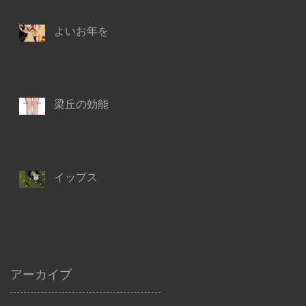
よいお年を
梁丘の効能
イップス
アーカイブ