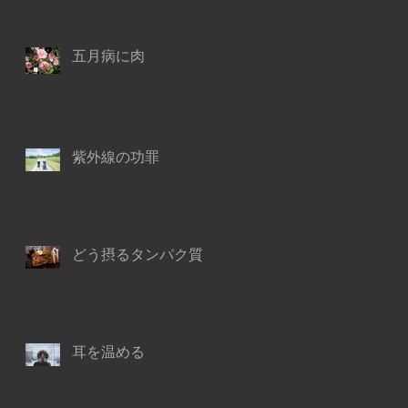
五月病に肉
紫外線の功罪
どう摂るタンパク質
耳を温める