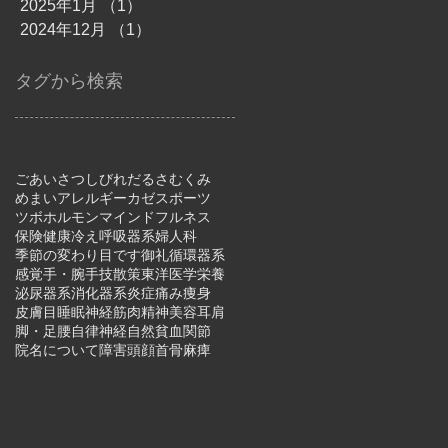
2025年1月
（1）
1件の記事
2024年12月
（1）
1件の記事
タグから検索
ごあいさつ
しびれ
だるさ
むくみ
めまい
アレルギー
カゼ
スポーツ
ツボ
ホルモン
マインドフルネス
保険
健康
冷え
呼吸器系
婦人科
季節の変わり目です
御礼
循環器系
感覚
手・腕
手技
散策
東洋医学
栄養
泌尿器系
消化器系
炎症
痛み
痩身
皮膚
目
睡眠
神経
筋肉
精神
美容
耳
肩
脚・足
腰
自律神経
自然
貧血
関節
院名について
障害
頭
顔
首
骨
麻痺