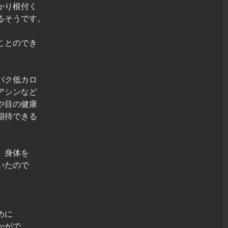
かり根付く
るそうです。
ことのでき
パク低カロ
アシンなど
や目の健康
期待できる
、身体を
いたので
めに
かがで