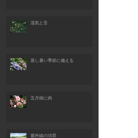
湿気と舌
蒸し暑い季節に備える
五月病に肉
紫外線の功罪