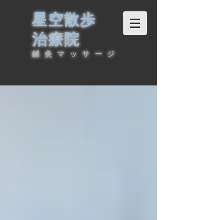
星空散歩
治療院
鍼灸マッサージ